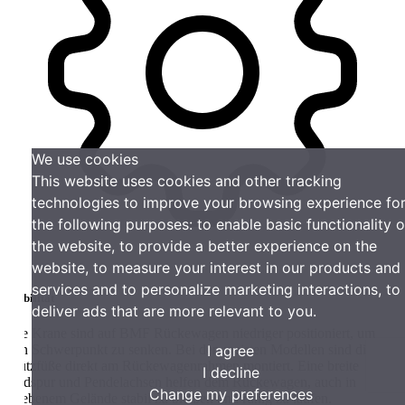
We use cookies
This website uses cookies and other tracking
technologies to improve your browsing experience for
the following purposes:
to enable basic functionality of
the website
,
to provide a better experience on the
website
,
to measure your interest in our products and
services and to personalize marketing interactions
,
to
bilität
deliver ads that are more relevant to you
.
e Krane sind auf BMF Rückewagen niedriger positioniert, um
I agree
n Schwerpunkt zu senken. Bei den meisten Modellen sind die
ützfüße direkt am Rückewagenrahmen montiert. Eine breite
I decline
dspur und Pendelachsen helfen dem Rückewagen, auch in
Change my preferences
ebenem Gelände stabil zu bleiben und ruhig zu laufen.