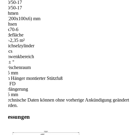
0/50-17
0/50-17
hmen
(200x100x6) mm
hsen
x70-6
defläche
0-2,35 m²
ichselzylinder
pcs
hwenkbereich
 ± °
ischenraum
5 mm
 Hänger montierter Stützfuß
/ FD
rlängerung
5 mm
echnische Daten können ohne vorherige Ankündigung geändert
rden.
essungen