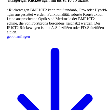
eiträgeriger Rückewagen mit bis zu 10 t Nutzlast.
r Rückewagen BMF10T2 kann mit Standard-, Pro- oder Hybrid-
ngen ausgestattet werden. Funktionalität, robuste Konstruktion
d eine ansprechende Optik sind Merkmale der BMF10T2
schine, die von Forstprofis besonders geschätzt werden. Der
F10T2 Rückewagen ist mit A-Stützfüßen oder FD-Stützfüßen
ältlich.
gebot anfragen