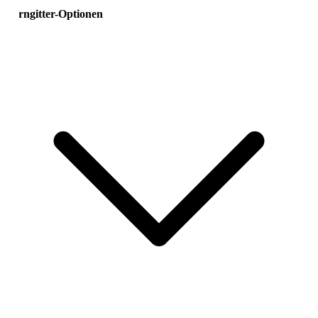
irngitter-Optionen