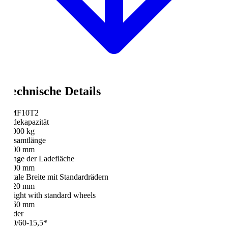
echnische Details
MF10T2
dekapazität
000 kg
samtlänge
00 mm
nge der Ladefläche
00 mm
tale Breite mit Standardrädern
20 mm
ight with standard wheels
60 mm
der
0/60-15,5*