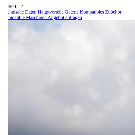
MF10T2
chnische Daten
Hauptvorteile
Galerie
Kompatibles Zubehör
mpatible Maschinen
Angebot anfragen